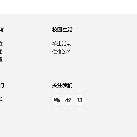
请
校园生活
准
学生活动
用
住宿选择
程
们
关注我们
式
W
W
Z
e
e
h
C
i
i
h
b
h