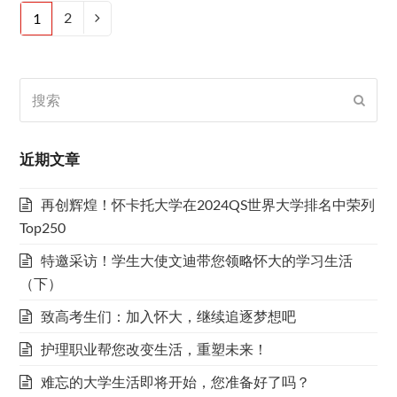
页
2
页
1
下
码
码
一
页
搜
提
索
交
近期文章
再创辉煌！怀卡托大学在2024QS世界大学排名中荣列
Top250
特邀采访！学生大使文迪带您领略怀大的学习生活
（下）
致高考生们：加入怀大，继续追逐梦想吧
护理职业帮您改变生活，重塑未来！
难忘的大学生活即将开始，您准备好了吗？