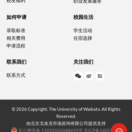
校友福利
职业发展服务
如何申请
校园生活
录取标准
学生活动
相关费用
住宿选择
申请流程
联系我们
关注我们
联系方式
W
W
Z
e
e
h
C
i
i
h
b
h
© 2026 Copyright. The University of Waikato. All Rights
a
o
u
Reserved.
t
由北京戈洛克市场咨询有限公司提供支持
京公网安备 11010502048699号
京ICP备14059835